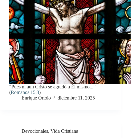
“Pues ni aun Cristo se agradó a Él mismo...”
(
Romanos 15:3
)
Enrique Oriolo
diciembre 11, 2025
Devocionales
,
Vida Cristiana