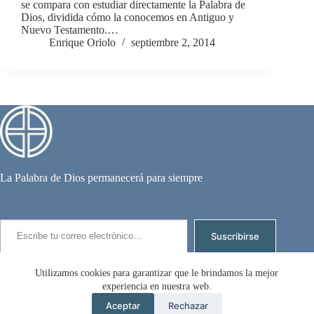
se compara con estudiar directamente la Palabra de
Dios, dividida cómo la conocemos en Antiguo y
Nuevo Testamento.…
Enrique Oriolo
septiembre 2, 2014
La Palabra de Dios permanecerá para siempre
Escribe tu correo electrónico…
Suscribirse
Suscríbete para recibir los nuevos artículos por email.
Utilizamos cookies para garantizar que le brindamos la mejor
experiencia en nuestra web.
Copyright © 2026 - Enrique Oriolo - Todo puede
Aceptar
Rechazar
usarse sin permiso, solo poner la fuente.