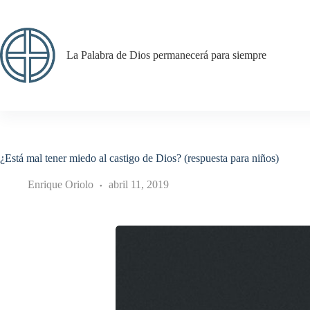
Saltar
al
contenido
La Palabra de Dios permanecerá para siempre
¿Está mal tener miedo al castigo de Dios? (respuesta para niños)
Enrique Oriolo
abril 11, 2019