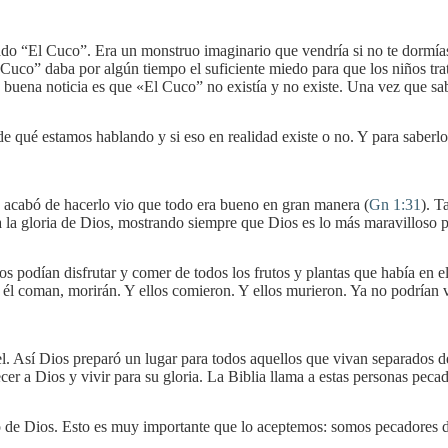
do “El Cuco”. Era un monstruo imaginario que vendría si no te dormías
l Cuco” daba por algún tiempo el suficiente miedo para que los niños tra
a buena noticia es que «El Cuco” no existía y no existe. Una vez que s
qué estamos hablando y si eso en realidad existe o no. Y para saberlo 
 acabó de hacerlo vio que todo era bueno en gran manera (
Gn 1:31
). T
ra la gloria de Dios, mostrando siempre que Dios es lo más maravilloso p
 podían disfrutar y comer de todos los frutos y plantas que había en el
de él coman, morirán. Y ellos comieron. Y ellos murieron. Ya no podrían
el. Así Dios preparó un lugar para todos aquellos que vivan separados d
cer a Dios y vivir para su gloria. La Biblia llama a estas personas pec
o de Dios. Esto es muy importante que lo aceptemos: somos pecadores d