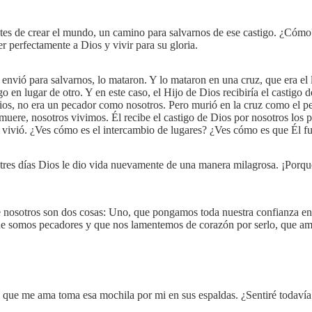
antes de crear el mundo, un camino para salvarnos de ese castigo. ¿Có
perfectamente a Dios y vivir para su gloria.
envió para salvarnos, lo mataron. Y lo mataron en una cruz, que era e
o en lugar de otro. Y en este caso, el Hijo de Dios recibiría el castigo 
os, no era un pecador como nosotros. Pero murió en la cruz como el peo
 muere, nosotros vivimos. Él recibe el castigo de Dios por nosotros los
ivió. ¿Ves cómo es el intercambio de lugares? ¿Ves cómo es que Él fue
 tres días Dios le dio vida nuevamente de una manera milagrosa. ¡Porq
e nosotros son dos cosas: Uno, que pongamos toda nuestra confianza en 
ue somos pecadores y que nos lamentemos de corazón por serlo, que a
 que me ama toma esa mochila por mi en sus espaldas. ¿Sentiré todavía