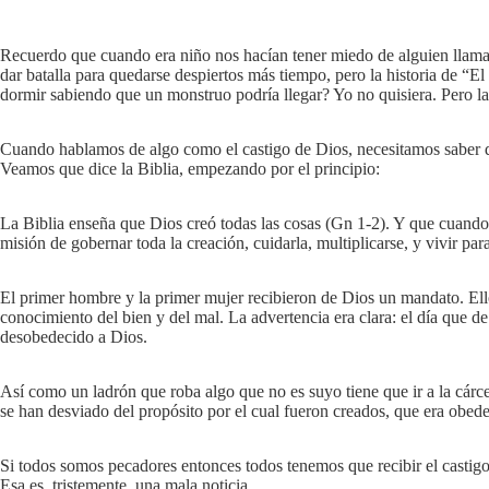
Recuerdo que cuando era niño nos hacían tener miedo de alguien llama
dar batalla para quedarse despiertos más tiempo, pero la historia de “E
dormir sabiendo que un monstruo podría llegar? Yo no quisiera. Pero l
Cuando hablamos de algo como el castigo de Dios, necesitamos saber de 
Veamos que dice la Biblia, empezando por el principio:
La Biblia enseña que Dios creó todas las cosas (Gn 1-2
). Y que cuando
misión de gobernar toda la creación, cuidarla, multiplicarse, y vivir pa
El primer hombre y la primer mujer recibieron de Dios un mandato. Ellos
conocimiento del bien y del mal. La advertencia era clara: el día que 
desobedecido a Dios.
Así como un ladrón que roba algo que no es suyo tiene que ir a la cárc
se han desviado del propósito por el cual fueron creados, que era obede
Si todos somos pecadores entonces todos tenemos que recibir el castig
Esa es, tristemente, una mala noticia.