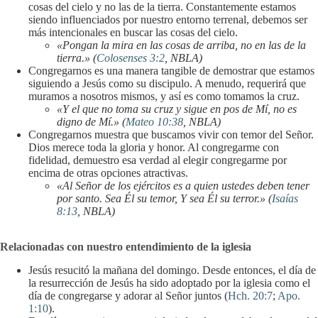
cosas del cielo y no las de la tierra. Constantemente estamos
siendo influenciados por nuestro entorno terrenal, debemos ser
más intencionales en buscar las cosas del cielo.
«Pongan la mira en las cosas de arriba, no en las de la
tierra.» (
Colosenses 3:2
, NBLA)
Congregarnos es una manera tangible de demostrar que estamos
siguiendo a Jesús como su discipulo. A menudo, requerirá que
muramos a nosotros mismos, y así es como tomamos la cruz.
«Y el que no toma su cruz y sigue en pos de Mí, no es
digno de Mí.» (
Mateo 10:38
, NBLA)
Congregarnos muestra que buscamos vivir con temor del Señor.
Dios merece toda la gloria y honor. Al congregarme con
fidelidad, demuestro esa verdad al elegir congregarme por
encima de otras opciones atractivas.
«Al Señor de los ejércitos es a quien ustedes deben tener
por santo. Sea Él su temor, Y sea Él su terror.» (
Isaías
8:13
, NBLA)
Relacionadas con nuestro entendimiento de la iglesia
Jesús resucitó la mañana del domingo. Desde entonces, el día de
la resurrección de Jesús ha sido adoptado por la iglesia como el
día de congregarse y adorar al Señor juntos (
Hch. 20:7
;
Apo.
1:10
).