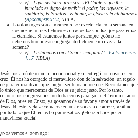
«[…] que decían a gran voz: «El Cordero que fue
inmolado es digno de recibir el poder, las riquezas, la
sabiduría, la fortaleza, el honor, la gloria y la alabanza»»
(
Apocalipsis 5:12
, NBLA)
Los domingos son el momento por excelencia en la semana en
que nos reunimos fielmente con aquellos con los que pasaremos
la eternidad. Si estaremos juntos por siempre, ¿cómo no
debemos honrar eso congregando fielmente una vez a la
semana?
«[…] estaremos con el Señor siempre» (
1 Tesalonicenses
4:17
, NBLA)
Jesús nos amó de manera incondicional y se entregó por nosotros en la
cruz. Él nos ha otorgado el maravilloso don de la salvación, un regalo
de pura gracia divina que ningún ser humano merece. Recordamos que
lo único que merecemos de Dios es su juicio justo. Por lo tanto,
cuando nos congregamos, no lo hacemos para ganar el favor o el amor
de Dios, pues en Cristo, ya gozamos de su favor y amor a través de
Jesús. Nuestra vida se convierte en una respuesta de amor y gratitud
por todo lo que Él ha hecho por nosotros. ¡Gloria a Dios por su
maravillosa gracia!
¿Nos vemos el domingo?