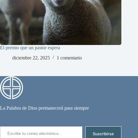
El premio que un pastor espera
diciembre 22, 2025
1 comentario
La Palabra de Dios permanecerá para siempre
Escribe tu correo electrónico…
Suscribirse