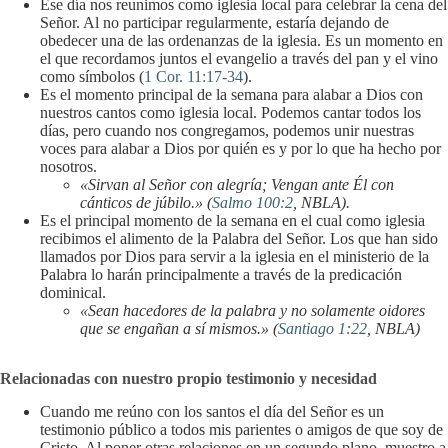
Ese día nos reunimos como iglesia local para celebrar la cena del
Señor. Al no participar regularmente, estaría dejando de
obedecer una de las ordenanzas de la iglesia. Es un momento en
el que recordamos juntos el evangelio a través del pan y el vino
como símbolos (
1 Cor. 11:17-34
).
Es el momento principal de la semana para alabar a Dios con
nuestros cantos como iglesia local. Podemos cantar todos los
días, pero cuando nos congregamos, podemos unir nuestras
voces para alabar a Dios por quién es y por lo que ha hecho por
nosotros.
«Sirvan al Señor con alegría; Vengan ante Él con
cánticos de júbilo.» (
Salmo 100:2
, NBLA).
Es el principal momento de la semana en el cual como iglesia
recibimos el alimento de la Palabra del Señor. Los que han sido
llamados por Dios para servir a la iglesia en el ministerio de la
Palabra lo harán principalmente a través de la predicación
dominical.
«Sean hacedores de la palabra y no solamente oidores
que se engañan a sí mismos.» (
Santiago 1:22
, NBLA)
Relacionadas con nuestro propio testimonio y necesidad
Cuando me reúno con los santos el día del Señor es un
testimonio público a todos mis parientes o amigos de que soy de
Cristo. Al poner otras relaciones en un segundo plano, muestro a