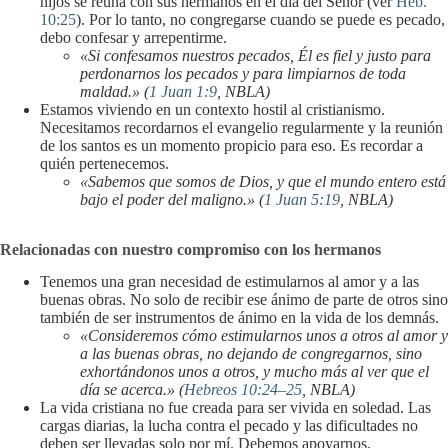
hijos se reúna con sus hermanos en el día del Señor (ver
Heb.
10:25
). Por lo tanto, no congregarse cuando se puede es pecado,
debo confesar y arrepentirme.
«Si confesamos nuestros pecados, Él es fiel y justo para
perdonarnos los pecados y para limpiarnos de toda
maldad.» (
1 Juan 1:9
, NBLA)
Estamos viviendo en un contexto hostil al cristianismo.
Necesitamos recordarnos el evangelio regularmente y la reunión
de los santos es un momento propicio para eso. Es recordar a
quién pertenecemos.
«Sabemos que somos de Dios, y que el mundo entero está
bajo el poder del maligno.» (
1 Juan 5:19
, NBLA)
Relacionadas con nuestro compromiso con los hermanos
Tenemos una gran necesidad de estimularnos al amor y a las
buenas obras. No solo de recibir ese ánimo de parte de otros sino
también de ser instrumentos de ánimo en la vida de los demnás.
«Consideremos cómo estimularnos unos a otros al amor y
a las buenas obras, no dejando de congregarnos, sino
exhortándonos unos a otros, y mucho más al ver que el
día se acerca.» (
Hebreos 10:24–25
, NBLA)
La vida cristiana no fue creada para ser vivida en soledad. Las
cargas diarias, la lucha contra el pecado y las dificultades no
deben ser llevadas solo por mí. Debemos apoyarnos.