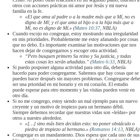
otros con acciones prácticas mi amor por Jesús y mi nueva
familia en la fe.
«El que ama al padre o a la madre más que a Mí, no es
digno de Mí; y el que ama al hijo o a la hija más que a
Mí, no es digno de Mí.» (
Mateo 10:37
, NBLA)
Cuando escojo no congregar, estoy mostrando una irregularidad
en mis prioridades. Probablemente me estoy afanando por cosas
que no debo. Es importante examinar las motivaciones que nos
hacen dejar de congregarnos y escoger otra actividad.
“Pero busquen primero Su reino y Su justicia, y todas
estas cosas les serán añadidas.” (
Mateo 6:33
, NBLA)
Si puedo posponer alguna actividad para otro día, debería
hacerlo para poder congregarme. Sabemos que hay cosas que se
pueden hacer después sin mayores problemas. Congregarse debe
ser una prioridad en mi horario y en mi corazón. El estudio
puede esperar para otro momento y las visitas pueden venir en
otro día.
Si no me congrego, estoy siendo un mal ejemplo para un nuevo
creyente y un motivo de tropiezo para un hermano débil.
Siempre debemos recordar que nuestras vidas son «leídas» por
otros a nuestro alrededor.
«[…] sino más bien decidan esto: no poner obstáculo o
piedra de tropiezo al hermano.» (
Romanos 14:13
, NBLA)
Congregar es un mandamiento. Dios espera que cada uno de sus