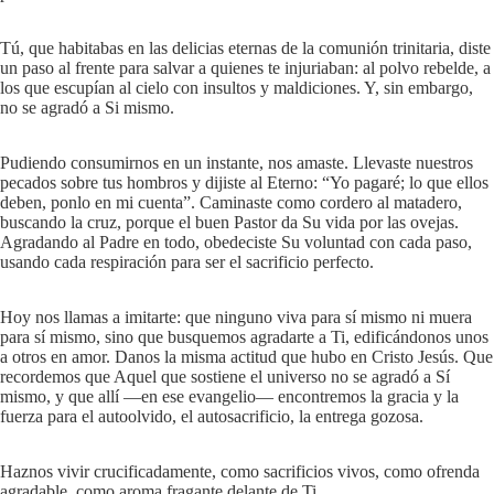
Tú, que habitabas en las delicias eternas de la comunión trinitaria, diste
un paso al frente para salvar a quienes te injuriaban: al polvo rebelde, a
los que escupían al cielo con insultos y maldiciones. Y, sin embargo,
no se agradó a Si mismo.
Pudiendo consumirnos en un instante, nos amaste. Llevaste nuestros
pecados sobre tus hombros y dijiste al Eterno: “Yo pagaré; lo que ellos
deben, ponlo en mi cuenta”. Caminaste como cordero al matadero,
buscando la cruz, porque el buen Pastor da Su vida por las ovejas.
Agradando al Padre en todo, obedeciste Su voluntad con cada paso,
usando cada respiración para ser el sacrificio perfecto.
Hoy nos llamas a imitarte: que ninguno viva para sí mismo ni muera
para sí mismo, sino que busquemos agradarte a Ti, edificándonos unos
a otros en amor. Danos la misma actitud que hubo en Cristo Jesús. Que
recordemos que Aquel que sostiene el universo no se agradó a Sí
mismo, y que allí —en ese evangelio— encontremos la gracia y la
fuerza para el autoolvido, el autosacrificio, la entrega gozosa.
Haznos vivir crucificadamente, como sacrificios vivos, como ofrenda
agradable, como aroma fragante delante de Ti.