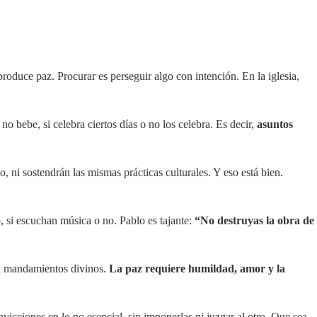
roduce paz. Procurar es perseguir algo con intención. En la iglesia,
 bebe, si celebra ciertos días o no los celebra. Es decir,
asuntos
 ni sostendrán las mismas prácticas culturales. Y eso está bien.
, si escuchan música o no. Pablo es tajante:
“No destruyas la obra de
 en mandamientos divinos.
La paz requiere humildad, amor y la
icciones en lo no esencial, sin imponerlas ni juzgar al otro. Que sea