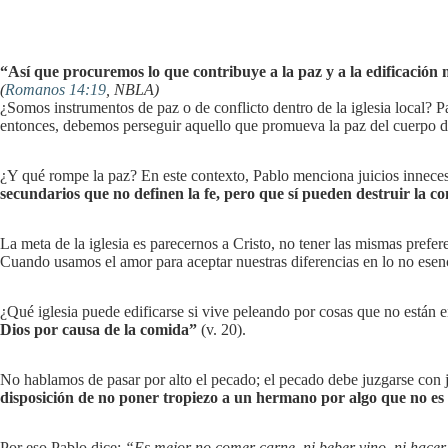
“Así que procuremos lo que contribuye a la paz y a la edificación
(
Romanos 14:19
, NBLA)
¿Somos instrumentos de paz o de conflicto dentro de la iglesia local? 
entonces, debemos perseguir aquello que promueva la paz del cuerpo d
¿Y qué rompe la paz? En este contexto, Pablo menciona juicios innecesar
secundarios que no definen la fe, pero que sí pueden destruir la 
La meta de la iglesia es parecernos a Cristo, no tener las mismas prefe
Cuando usamos el amor para aceptar nuestras diferencias en lo no esencia
¿Qué iglesia puede edificarse si vive peleando por cosas que no están e
Dios por causa de la comida”
(v. 20).
No hablamos de pasar por alto el pecado; el pecado debe juzgarse con 
disposición de no poner tropiezo a un hermano por algo que no es 
Por eso Pablo dice:
“Es mejor no comer carne, ni beber vino, ni hace