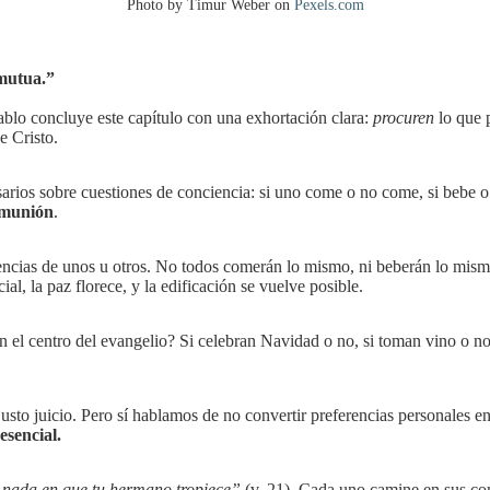
Photo by Timur Weber on
Pexels.com
 mutua.”
Pablo concluye este capítulo con una exhortación clara:
procuren
lo que p
e Cristo.
ios sobre cuestiones de conciencia: si uno come o no come, si bebe o no
comunión
.
rencias de unos u otros. No todos comerán lo mismo, ni beberán lo mismo,
l, la paz florece, y la edificación se vuelve posible.
n el centro del evangelio? Si celebran Navidad o no, si toman vino o no
justo juicio. Pero sí hablamos de no convertir preferencias personales
esencial.
r nada en que tu hermano tropiece”
(v. 21). Cada uno camine en sus conv