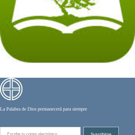
La Palabra de Dios permanecerá para siempre
Escribe tu correo electrónico…
Suscribirse