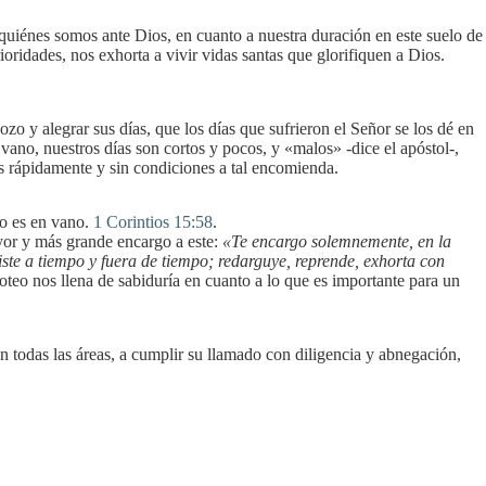
quiénes somos ante Dios, en cuanto a nuestra duración en este suelo de
oridades, nos exhorta a vivir vidas santas que glorifiquen a Dios.
zo y alegrar sus días, que los días que sufrieron el Señor se los dé en
vano, nuestros días son cortos y pocos, y «malos» -dice el apóstol-,
s rápidamente y sin condiciones a tal encomienda.
no es en vano.
1 Corintios 15:58
.
yor y más grande encargo a este:
«Te encargo solemnemente, en la
siste a tiempo y fuera de tiempo; redarguye, reprende, exhorta con
moteo nos llena de sabiduría en cuanto a lo que es importante para un
en todas las áreas, a cumplir su llamado con diligencia y abnegación,