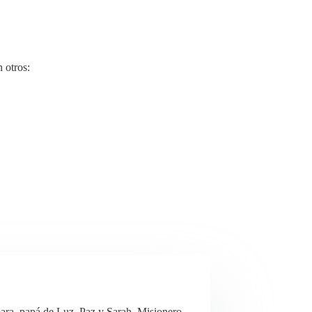
 otros:
ra, papá de Luz, Paz y Sarah. Misionero