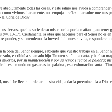
e absolutamente todas las cosas, y este salmo nos ayuda a comprender 
 a cómo vivimos diariamente, nos empuja a reflexionar sobre nuestras pri
 la gloria de Dios?
us siervos, que los sacie de su misericordia por la mañana para tener go
os (vv. 13-17). Ciertamente, la obra que hacemos para el Señor no es en 
l responder, y si entendemos la brevedad de nuestra vida, responderemo
n la obra del Señor siempre, sabiendo que vuestro trabajo en el Señor 
rizado, escribirá a su amado hijo Timoteo su última carta, y hará su ma
os muertos, por su manifestación y por su reino: Predica la palabra; in
rtir de este mundo no gastarías tus palabras, esta exhortación santa a Ti
d, nos debe llevar a ordenar nuestra vida, a dar la preeminencia a Dios 