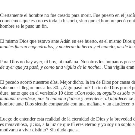
Ciertamente el hombre no fue creado para morir. Fue puesto en el jardín
conocemos que esa no es toda la historia, sino que el hombre pecó contr
hombre se le puso un fin.
El mismo Dios que estuvo ante Adán en ese huerto, es el mismo Dios qu
montes fueran engendrados, y nacieran la tierra y el mundo, desde la e
Para Dios no hay ayer, ni hoy, ni mañana. Nosotros los humanos poseem
de ayer que ya pasó, y como una vigilia de la noche»
. Una vigilia era
El pecado acortó nuestros días. Mejor dicho, la ira de Dios por causa 
sabemos si llegaremos a los 80. ¿Algo pasó no? La ira de Dios por el 
dura, tanto que en el versículo 10 dice:
«Con todo, su orgullo es sólo t
mañana reverdece; por la mañana florece y reverdece; al atardecer se
hombre ante Dios siendo comparada con una mañana y un atardecer, o
Luego de entender esta realidad de la eternidad de Dios y la brevedad d
es maravilloso, ¡Dios, a la luz de que tú eres eterno y yo soy un soplo 
motivaría a vivir distinto? Sin duda que sí.