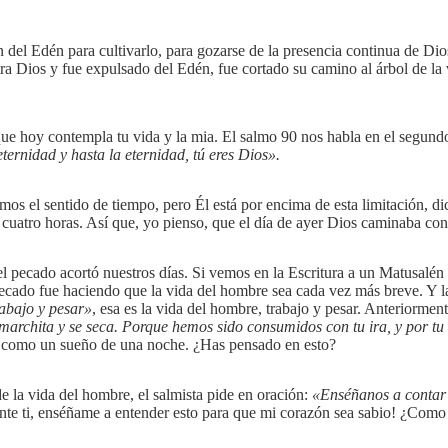
 del Edén para cultivarlo, para gozarse de la presencia continua de Dios
a Dios y fue expulsado del Edén, fue cortado su camino al árbol de la vi
e hoy contempla tu vida y la mia. El salmo 90 nos habla en el segundo 
ternidad y hasta la eternidad, tú eres Dios».
os el sentido de tiempo, pero Él está por encima de esta limitación, d
n cuatro horas. Así que, yo pienso, que el día de ayer Dios caminaba c
del pecado acortó nuestros días. Si vemos en la Escritura a un Matusal
pecado fue haciendo que la vida del hombre sea cada vez más breve. Y l
rabajo y pesar»
, esa es la vida del hombre, trabajo y pesar. Anteriormen
 marchita y se seca. Porque hemos sido consumidos con tu ira, y por t
 como un sueño de una noche. ¿Has pensado en esto?
e la vida del hombre, el salmista pide en oración:
«Enséñanos a contar 
ante ti, enséñame a entender esto para que mi corazón sea sabio! ¿Como vi