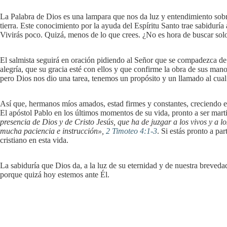
La Palabra de Dios es una lampara que nos da luz y entendimiento sobr
tierra. Este conocimiento por la ayuda del Espíritu Santo trae sabiduría
Vivirás poco. Quizá, menos de lo que crees. ¿No es hora de buscar solo
El salmista seguirá en oración pidiendo al Señor que se compadezca de s
alegría, que su gracia esté con ellos y que confirme la obra de sus man
pero Dios nos dio una tarea, tenemos un propósito y un llamado al cua
Así que, hermanos míos amados, estad firmes y constantes, creciendo e
El apóstol Pablo en los últimos momentos de su vida, pronto a ser marti
presencia de Dios y de Cristo Jesús, que ha de juzgar a los vivos y a l
mucha paciencia e instrucción»,
2 Timoteo 4:1-3
. Si estás pronto a pa
cristiano en esta vida.
La sabiduría que Dios da, a la luz de su eternidad y de nuestra breveda
porque quizá hoy estemos ante Él.