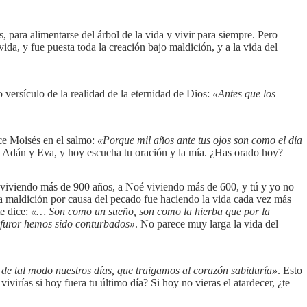
, para alimentarse del árbol de la vida y vivir para siempre. Pero
da, y fue puesta toda la creación bajo maldición, y a la vida del
versículo de la realidad de la eternidad de Dios:
«Antes que los
ice Moisés en el salmo:
«Porque mil años ante tus ojos son como el día
on Adán y Eva, y hoy escucha tu oración y la mía. ¿Has orado hoy?
én viviendo más de 900 años, a Noé viviendo más de 600, y tú y yo no
a maldición por causa del pecado fue haciendo la vida cada vez más
te dice:
«… Son como un sueño, son como la hierba que por la
u furor hemos sido conturbados»
. No parece muy larga la vida del
de tal modo nuestros días, que traigamos al corazón sabiduría»
. Esto
virías si hoy fuera tu último día? Si hoy no vieras el atardecer, ¿te