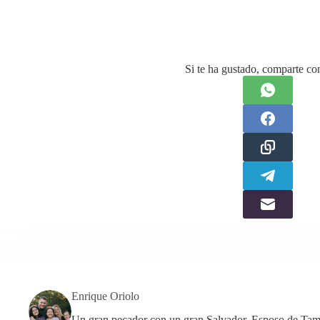
Si te ha gustado, comparte con
Enrique Oriolo
Un gran pecador con un gran Salvador. Esposo de Tama