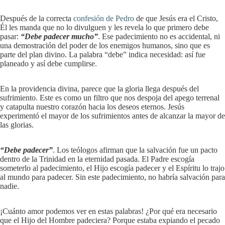
Después de la correcta
confesión de Pedro
de que Jesús era el Cristo,
Él les manda que no lo divulguen y les revela lo que primero debe
pasar:
“Debe padecer mucho”
. Ese padecimiento no es accidental, ni
una demostración del poder de los enemigos humanos, sino que es
parte del plan divino. La palabra “debe” indica necesidad: así fue
planeado y así debe cumplirse.
En la providencia divina, parece que la gloria llega después del
sufrimiento. Este es como un filtro que nos despoja del apego terrenal
y catapulta nuestro corazón hacia los deseos eternos. Jesús
experimentó el mayor de los sufrimientos antes de alcanzar la mayor de
las glorias.
“Debe padecer”
. Los teólogos afirman que la salvación fue un pacto
dentro de la Trinidad en la eternidad pasada. El Padre escogía
someterlo al padecimiento, el Hijo escogía padecer y el Espíritu lo trajo
al mundo para padecer. Sin este padecimiento, no habría salvación para
nadie.
¡Cuánto amor podemos ver en estas palabras! ¿Por qué era necesario
que el Hijo del Hombre padeciera? Porque estaba expiando el pecado