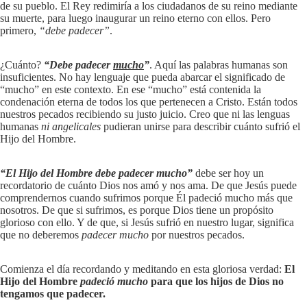
de su pueblo. El Rey redimiría a los ciudadanos de su reino mediante
su muerte, para luego inaugurar un reino eterno con ellos. Pero
primero,
“debe padecer”
.
¿Cuánto?
“Debe padecer
mucho
”
. Aquí las palabras humanas son
insuficientes. No hay lenguaje que pueda abarcar el significado de
“mucho” en este contexto. En ese “mucho” está contenida la
condenación eterna de todos los que pertenecen a Cristo. Están todos
nuestros pecados recibiendo su justo juicio. Creo que ni las lenguas
humanas
ni angelicales
pudieran unirse para describir cuánto sufrió el
Hijo del Hombre.
“El Hijo del Hombre debe padecer mucho”
debe ser hoy un
recordatorio de cuánto Dios nos amó y nos ama. De que Jesús puede
comprendernos cuando sufrimos porque Él padeció mucho más que
nosotros. De que si sufrimos, es porque Dios tiene un propósito
glorioso con ello. Y de que, si Jesús sufrió en nuestro lugar, significa
que no deberemos
padecer mucho
por nuestros pecados.
Comienza el día recordando y meditando en esta gloriosa verdad:
El
Hijo del Hombre
padeció mucho
para que los hijos de Dios no
tengamos que padecer.