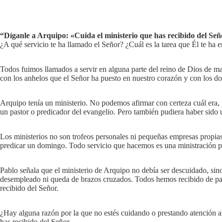
“Díganle a Arquipo: «Cuida el ministerio que has recibido del Señ
¿A qué servicio te ha llamado el Señor? ¿Cuál es la tarea que Él te h
Todos fuimos llamados a servir en alguna parte del reino de Dios de man
con los anhelos que el Señor ha puesto en nuestro corazón y con los don
Arquipo tenía un ministerio. No podemos afirmar con certeza cuál era
un pastor o predicador del evangelio. Pero también pudiera haber sido un
Los ministerios no son trofeos personales ni pequeñas empresas propias 
predicar un domingo. Todo servicio que hacemos es una ministración p
Pablo señala que el ministerio de Arquipo no debía ser descuidado, sin
desempleado ni queda de brazos cruzados. Todos hemos recibido de part
recibido del Señor.
¿Hay alguna razón por la que no estés cuidando o prestando atención al
has recibido del Señor.