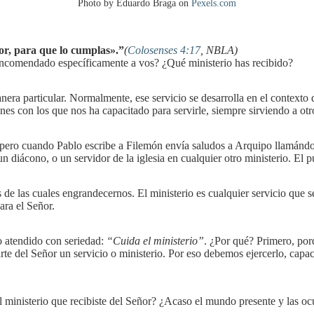
Photo by Eduardo Braga on
Pexels.com
or, para que lo cumplas».”
(
Colosenses 4:17
, NBLA)
a encomendado específicamente a vos? ¿Qué ministerio has recibido?
era particular. Normalmente, ese servicio se desarrolla en el contexto 
es con los que nos ha capacitado para servirle, siempre sirviendo a otr
, pero cuando Pablo escribe a Filemón envía saludos a Arquipo llamánd
 diácono, o un servidor de la iglesia en cualquier otro ministerio. El pu
de las cuales engrandecernos. El ministerio es cualquier servicio que s
ara el Señor.
o atendido con seriedad:
“Cuida el ministerio”
. ¿Por qué? Primero, por
e del Señor un servicio o ministerio. Por eso debemos ejercerlo, capac
 ministerio que recibiste del Señor? ¿Acaso el mundo presente y las ocu