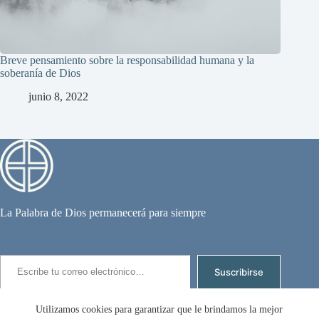
Breve pensamiento sobre la responsabilidad humana y la
soberanía de Dios
junio 8, 2022
La Palabra de Dios permanecerá para siempre
Escribe tu correo electrónico…
Suscribirse
Suscríbete para recibir los nuevos artículos por email.
Utilizamos cookies para garantizar que le brindamos la mejor