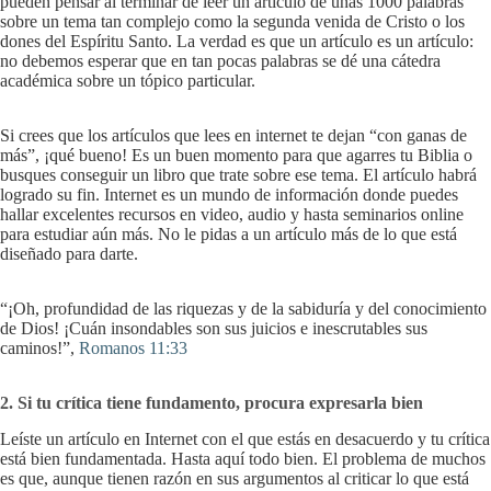
pueden pensar al terminar de leer un artículo de unas 1000 palabras
sobre un tema tan complejo como la segunda venida de Cristo o los
dones del Espíritu Santo. La verdad es que un artículo es un artículo:
no debemos esperar que en tan pocas palabras se dé una cátedra
académica sobre un tópico particular.
Si crees que los artículos que lees en internet te dejan “con ganas de
más”, ¡qué bueno! Es un buen momento para que agarres tu Biblia o
busques conseguir un libro que trate sobre ese tema. El artículo habrá
logrado su fin. Internet es un mundo de información donde puedes
hallar excelentes recursos en video, audio y hasta seminarios online
para estudiar aún más. No le pidas a un artículo más de lo que está
diseñado para darte.
“¡Oh, profundidad de las riquezas y de la sabiduría y del conocimiento
de Dios! ¡Cuán insondables son sus juicios e inescrutables sus
caminos!”,
Romanos 11:33
2. Si tu crítica tiene fundamento, procura expresarla bien
Leíste un artículo en Internet con el que estás en desacuerdo y tu crítica
está bien fundamentada. Hasta aquí todo bien. El problema de muchos
es que, aunque tienen razón en sus argumentos al criticar lo que está