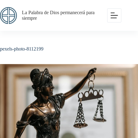
Saltar
al
La Palabra de Dios permanecerá para
contenido
siempre
pexels-photo-8112199