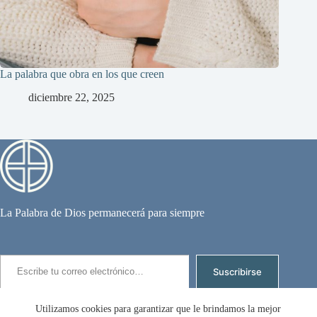
La palabra que obra en los que creen
diciembre 22, 2025
La Palabra de Dios permanecerá para siempre
Escribe tu correo electrónico…
Suscribirse
Suscríbete para recibir los nuevos artículos por email.
Utilizamos cookies para garantizar que le brindamos la mejor