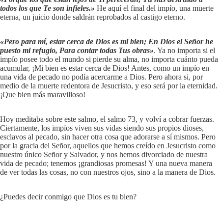
todos los que Te son infieles.»
He aquí el final del impío, una muerte
eterna, un juicio donde saldrán reprobados al castigo eterno.
«Pero para mí, estar cerca de Dios es mi bien; En Dios el Señor he
puesto mi refugio, Para contar todas Tus obras»
. Ya no importa si el
impío posee todo el mundo si pierde su alma, no importa cuánto pueda
acumular, ¡Mi bien es estar cerca de Dios! Antes, como un impío en
una vida de pecado no podía acercarme a Dios. Pero ahora si, por
medio de la muerte redentora de Jesucristo, y eso será por la eternidad.
¡Que bien más maravilloso!
Hoy meditaba sobre este salmo, el salmo 73, y volví a cobrar fuerzas.
Ciertamente, los impíos viven sus vidas siendo sus propios dioses,
esclavos al pecado, sin hacer otra cosa que adorarse a sí mismos. Pero
por la gracia del Señor, aquellos que hemos creído en Jesucristo como
nuestro único Señor y Salvador, y nos hemos divorciado de nuestra
vida de pecado; tenemos ¡grandiosas promesas! Y una nueva manera
de ver todas las cosas, no con nuestros ojos, sino a la manera de Dios.
¿Puedes decir conmigo que Dios es tu bien?