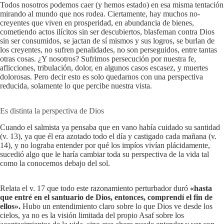
Todos nosotros podemos caer (y hemos estado) en esa misma tentación
mirando al mundo que nos rodea. Ciertamente, hay muchos no-
creyentes que viven en prosperidad, en abundancia de bienes,
cometiendo actos ilícitos sin ser descubiertos, blasfeman contra Dios
sin ser consumidos, se jactan de sí mismos y sus logros, se burlan de
los creyentes, no sufren penalidades, no son perseguidos, entre tantas
otras cosas. ¿Y nosotros? Sufrimos persecución por nuestra fe,
aflicciones, tribulación, dolor, en algunos casos escasez, y muertes
dolorosas. Pero decir esto es solo quedarnos con una perspectiva
reducida, solamente lo que percibe nuestra vista.
Es distinta la perspectiva de Dios
Cuando el salmista ya pensaba que en vano había cuidado su santidad
(v. 13), ya que él era azotado todo el día y castigado cada mañana (v.
14), y no lograba entender por qué los impíos vivían plácidamente,
sucedió algo que le haría cambiar toda su perspectiva de la vida tal
como la conocemos debajo del sol.
Relata el v. 17 que todo este razonamiento perturbador duró
«hasta
que entré en el santuario de Dios, entonces, comprendí el fin de
ellos».
Hubo un entendimiento claro sobre lo que Dios ve desde los
cielos, ya no es la visión limitada del propio Asaf sobre los