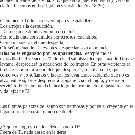
acontecimientos de la vida, sino que ahora puede entender y ver con
claridad, leemos en los siguientes versículos (vv.18-20):
Ciertamente Tú los pones en lugares resbaladizos;
Los arrojas a la destrucción.
¡Cómo son destruidos en un momento!
Son totalmente consumidos por terrores repentinos.
Como un sueño del que despierta,
Oh Señor, cuando Te levantes, despreciarás su apariencia.
Dios no es engañado por las apariencias.
Siempre me ha
maravillado el versículo 20, donde el salmista dice que cuando Dios se
levante, despreciará la apariencia de los impíos. En otras versiones se
traduce «como un sueño del que despierta», sencillamente, que así
como vos y yo soñamos y luego nos levantamos sabiendo que no es
algo real. Así, Dios despreciará la apariencia del impío, y de nada
servirá todo lo que pueda haber logrado, acumulado, o gastado en su
vida lejos de Él.
Las últimas palabras del salmo son hermosas y ponen al creyente en el
lugar correcto en este mundo de tinieblas:
¿A quién tengo yo en los cielos, sino a Ti?
Fuera de Ti, nada deseo en la tierra.