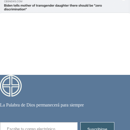
La Palabra de Dios permanecerá para siempre
Escribe tu correo electrónico…
Suscribirse