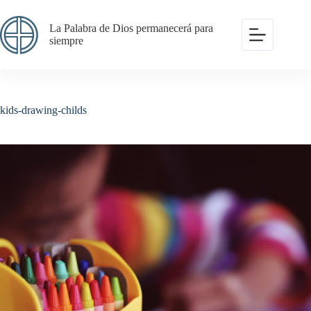
Saltar
al
La Palabra de Dios permanecerá para
contenido
siempre
kids-drawing-childs