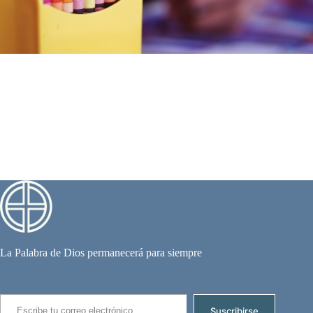
La Palabra de Dios permanecerá para siempre
Escribe tu correo electrónico…
Suscribirse