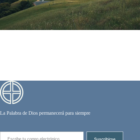
La Palabra de Dios permanecerá para siempre
Escribe tu correo electrónico…
Suscribirse