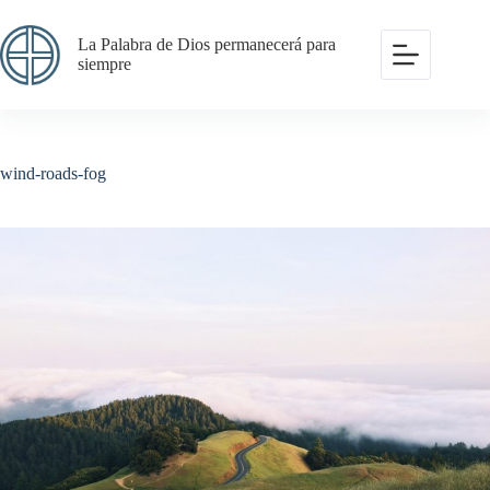
Saltar
al
La Palabra de Dios permanecerá para
contenido
siempre
wind-roads-fog