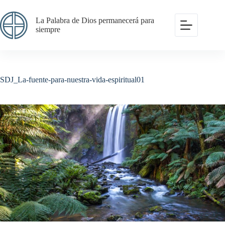
Saltar
al
La Palabra de Dios permanecerá para
contenido
siempre
SDJ_La-fuente-para-nuestra-vida-espiritual01