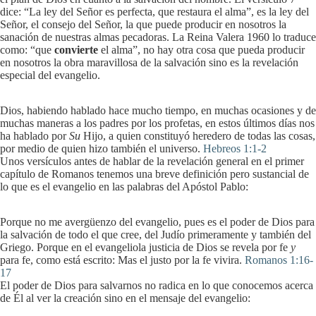
dice: “La ley del Señor es perfecta, que restaura el alma”, es la ley del
Señor, el consejo del Señor, la que puede producir en nosotros la
sanación de nuestras almas pecadoras. La Reina Valera 1960 lo traduce
como: “que
convierte
el alma”, no hay otra cosa que pueda producir
en nosotros la obra maravillosa de la salvación sino es la revelación
especial del evangelio.
Dios, habiendo hablado hace mucho tiempo, en muchas ocasiones y de
muchas maneras a los padres por los profetas, en estos últimos días nos
ha hablado por
Su
Hijo, a quien constituyó heredero de todas las cosas,
por medio de quien hizo también el universo.
Hebreos 1:1-2
Unos versículos antes de hablar de la revelación general en el primer
capítulo de Romanos tenemos una breve definición pero sustancial de
lo que es el evangelio en las palabras del Apóstol Pablo:
Porque no me avergüenzo del evangelio, pues es el poder de Dios para
la salvación de todo el que cree, del Judío primeramente y también del
Griego. Porque en el evangeliola justicia de Dios se revela por fe
y
para fe, como está escrito: Mas el justo por la fe vivira.
Romanos 1:16-
17
El poder de Dios para salvarnos no radica en lo que conocemos acerca
de Él al ver la creación sino en el mensaje del evangelio: