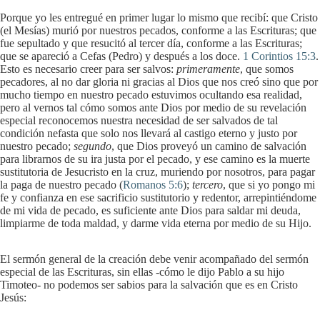
Porque yo les entregué en primer lugar lo mismo que recibí: que Cristo
(el Mesías) murió por nuestros pecados, conforme a las Escrituras; que
fue sepultado y que resucitó al tercer día, conforme a las Escrituras;
que se apareció a Cefas (Pedro) y después a los doce.
1 Corintios 15:3
.
Esto es necesario creer para ser salvos:
primeramente
, que somos
pecadores, al no dar gloria ni gracias al Dios que nos creó sino que por
mucho tiempo en nuestro pecado estuvimos ocultando esa realidad,
pero al vernos tal cómo somos ante Dios por medio de su revelación
especial reconocemos nuestra necesidad de ser salvados de tal
condición nefasta que solo nos llevará al castigo eterno y justo por
nuestro pecado;
segundo
, que Dios proveyó un camino de salvación
para librarnos de su ira justa por el pecado, y ese camino es la muerte
sustitutoria de Jesucristo en la cruz, muriendo por nosotros, para pagar
la paga de nuestro pecado (
Romanos 5:6
);
tercero
, que si yo pongo mi
fe y confianza en ese sacrificio sustitutorio y redentor, arrepintiéndome
de mi vida de pecado, es suficiente ante Dios para saldar mi deuda,
limpiarme de toda maldad, y darme vida eterna por medio de su Hijo.
El sermón general de la creación debe venir acompañado del sermón
especial de las Escrituras, sin ellas -cómo le dijo Pablo a su hijo
Timoteo- no podemos ser sabios para la salvación que es en Cristo
Jesús: