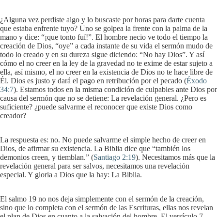
¿Alguna vez perdiste algo y lo buscaste por horas para darte cuenta
que estaba enfrente tuyo? Uno se golpea la frente con la palma de la
mano y dice: “¡que tonto fuí!”. El hombre necio ve todo el tiempo la
creación de Dios, “oye” a cada instante de su vida el sermón mudo de
todo lo creado y en su dureza sigue diciendo: “No hay Dios”. Y así
cómo el no creer en la ley de la gravedad no te exime de estar sujeto a
ella, así mismo, el no creer en la existencia de Dios no te hace libre de
Él. Dios es justo y dará el pago en retribución por el pecado (
Éxodo
34:7
). Estamos todos en la misma condición de culpables ante Dios por
causa del sermón que no se detiene: La revelación general. ¿Pero es
suficiente? ¿puede salvarme el reconocer que existe Dios como
creador?
La respuesta es: no. No puede salvarme el simple hecho de creer en
Dios, de afirmar su existencia. La Biblia dice que “también los
demonios creen, y tiemblan.” (
Santiago 2:19
). Necesitamos más que la
revelación general para ser salvos, necesitamos una revelación
especial. Y gloria a Dios que la hay: La Biblia.
El salmo 19 no nos deja simplemente con el sermón de la creación,
sino que lo completa con el sermón de las Escrituras, ellas nos revelan
el plan de Dios en cuanto a la salvación del hombre. El versículo 7