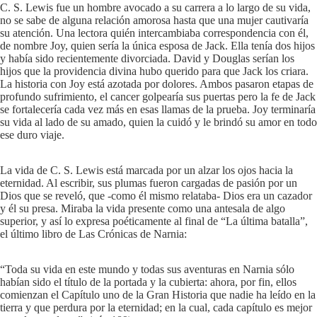
C. S. Lewis fue un hombre avocado a su carrera a lo largo de su vida,
no se sabe de alguna relación amorosa hasta que una mujer cautivaría
su atención. Una lectora quién intercambiaba correspondencia con él,
de nombre Joy, quien sería la única esposa de Jack. Ella tenía dos hijos
y había sido recientemente divorciada. David y Douglas serían los
hijos que la providencia divina hubo querido para que Jack los criara.
La historia con Joy está azotada por dolores. Ambos pasaron etapas de
profundo sufrimiento, el cancer golpearía sus puertas pero la fe de Jack
se fortalecería cada vez más en esas llamas de la prueba. Joy terminaría
su vida al lado de su amado, quien la cuidó y le brindó su amor en todo
ese duro viaje.
La vida de C. S. Lewis está marcada por un alzar los ojos hacia la
eternidad. Al escribir, sus plumas fueron cargadas de pasión por un
Dios que se reveló, que -como él mismo relataba- Dios era un cazador
y él su presa. Miraba la vida presente como una antesala de algo
superior, y así lo expresa poéticamente al final de “La última batalla”,
el último libro de Las Crónicas de Narnia:
“Toda su vida en este mundo y todas sus aventuras en Narnia sólo
habían sido el título de la portada y la cubierta: ahora, por fin, ellos
comienzan el Capítulo uno de la Gran Historia que nadie ha leído en la
tierra y que perdura por la eternidad; en la cual, cada capítulo es mejor