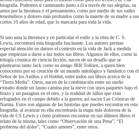
biografia. Podemos ir caminando junto a él a través de sus alegrías, su
amor por la literatura y el pensamiento, como por medio de sus valles
tenemobros y dolores más profundos como la muerte de su madre a sus
cortos 10 años de edad, que lo marcaría para toda la vida.
Si uno ama la literatura y en particular el estilo y la obra de C. S.
Lewis, encontrará esta biografía fascinante. Los autores prestan
especial atención en darnos el contexto en la vida de Jack a medida
que empiezan a darse a luz todos sus libros. Algunos de ellos, como la
trilogía cósmica de ciencia ficción, nacen de un desafío que se
plantearon tanto Jack como su amigo JRR Tolkien, a quien bien
conocemos por su creación de un mundo mitológico y fantástico con el
Señor de los Anillos y el Hobbit, entre todos sus libros acerca de la
“Tierra Media”. Otros, nacen de la combinación entre un sueño
extraño donde un fauno camina por la nieve con unos paquetes bajo el
brazo y un paragüas en el otro, y la realidad de niños que eran
refugiados en el campo debido a la guerra; así nacen Las Crónicas de
Narnia. Estos son algunas de las historias que puedes encontrar en esta
biografía, al avanzar en ella encontrarás la etapa más dolorosa de la
vida de CS Lewis y cómo podemos encontrar en sus últimos libros el
relato de la misma, tales como “Observación de una Pena”, “El
problema del dolor”, “Cuatro amores”, entre otros.