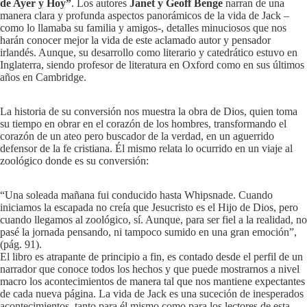
de Ayer y Hoy”
. Los autores
Janet y Geoff Benge
narran de una
manera clara y profunda aspectos panorámicos de la vida de Jack –
como lo llamaba su familia y amigos-, detalles minuciosos que nos
harán conocer mejor la vida de este aclamado autor y pensador
irlandés. Aunque, su desarrollo como literario y catedrático estuvo en
Inglaterra, siendo profesor de literatura en Oxford como en sus últimos
años en Cambridge.
La historia de su conversión nos muestra la obra de Dios, quien toma
su tiempo en obrar en el corazón de los hombres, transformando el
corazón de un ateo pero buscador de la verdad, en un aguerrido
defensor de la fe cristiana. Él mismo relata lo ocurrido en un viaje al
zoológico donde es su conversión:
“Una soleada mañana fui conducido hasta Whipsnade. Cuando
iniciamos la escapada no creía que Jesucristo es el Hijo de Dios, pero
cuando llegamos al zoológico, sí. Aunque, para ser fiel a la realidad, no
pasé la jornada pensando, ni tampoco sumido en una gran emoción”,
(pág. 91).
El libro es atrapante de principio a fin, es contado desde el perfil de un
narrador que conoce todos los hechos y que puede mostrarnos a nivel
macro los acontecimientos de manera tal que nos mantiene expectantes
de cada nueva página. La vida de Jack es una suceción de inesperados
acontecimientos, tanto para él mismo como para los lectores de esta