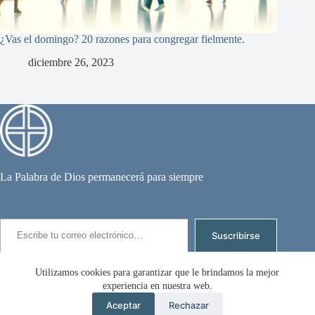
¿Vas el domingo? 20 razones para congregar fielmente.
diciembre 26, 2023
La Palabra de Dios permanecerá para siempre
Escribe tu correo electrónico…
Suscribirse
Suscríbete para recibir los nuevos artículos por email.
Utilizamos cookies para garantizar que le brindamos la mejor
experiencia en nuestra web.
Copyright © 2026 - Enrique Oriolo - Todo puede
Aceptar
Rechazar
usarse sin permiso, solo poner la fuente.